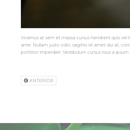
Vivamus at sem et massa cursus hendrerit quis vel le
ante. Nullam justo odio, sagittis sit amet dui at, co
porttitor imperdiet. Vestibulum cursus risus a ipsum
ANTERIOR