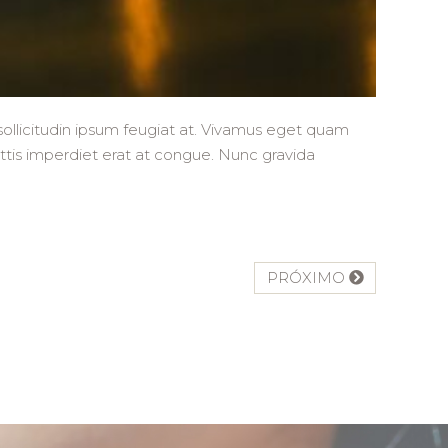
 sollicitudin ipsum feugiat at. Vivamus eget quam
 mattis imperdiet erat at congue. Nunc gravida
PRÓXIMO