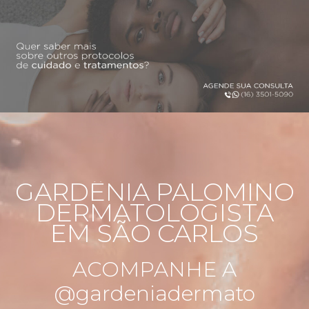
GARDÊNIA PALOMINO
DERMATOLOGISTA
EM SÃO CARLOS
ACOMPANHE A
@gardeniadermato